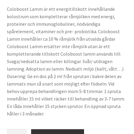
Coloboost Lamm är ett energitillskott innehållande
kolostrum som kompletterar råmjölken med energi,
proteiner och immunoglobuliner, nödvändiga
spårelement, vitaminer och pre- probiotika. Coloboost
Lamm innehåller ca 10 % råmjölk från utvalda gårdar
Coloboost Lamm ersätter inte råmjölk utan är ett
kompletterande tillskott Coloboost lamm används till:
Svaga/nedsatta lamm eller killingar. Svår/ utdragen
lamning. Adoption av lamm. Nedsatt miljö (kallt, vått…)
Dosering: Ge en dos på 2 ml från sprutan i bakre delen av
lammats mun så snart som möjligt efter födseln. Vid
behov upprepa behandlingen inom 5-8 timmar. 1 spruta
innehåller 15 ml vilket räcker till behandling av 3-7 lamm.
En låda innehåller 15 stycken sprutor. En öppnad spruta
håller i 3 månader.
Coloboost