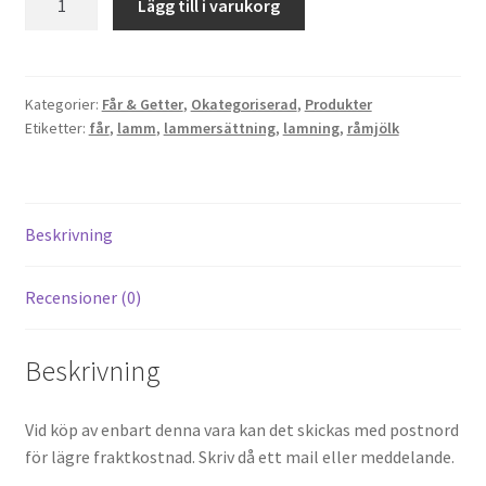
Lägg till i varukorg
Lamm
15st/förpackning
mängd
Kategorier:
Får & Getter
,
Okategoriserad
,
Produkter
Etiketter:
får
,
lamm
,
lammersättning
,
lamning
,
råmjölk
Beskrivning
Recensioner (0)
Beskrivning
Vid köp av enbart denna vara kan det skickas med postnord
för lägre fraktkostnad. Skriv då ett mail eller meddelande.