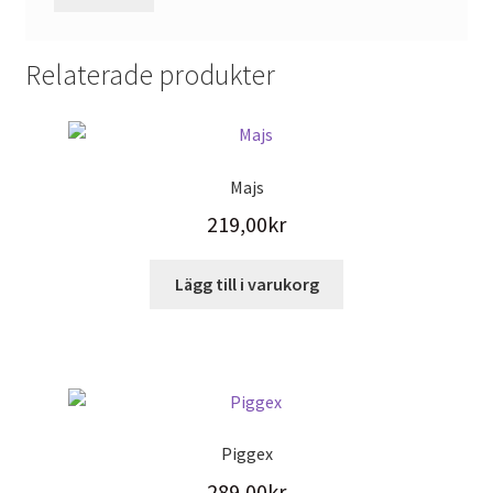
Relaterade produkter
Majs
219,00
kr
Lägg till i varukorg
Piggex
289,00
kr