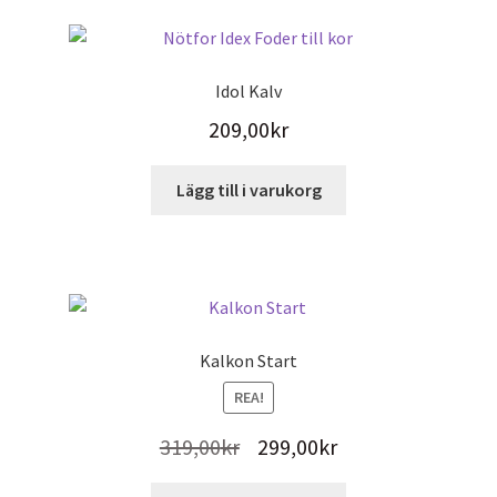
Idol Kalv
209,00
kr
Lägg till i varukorg
Kalkon Start
REA!
Det
Det
319,00
kr
299,00
kr
ursprungliga
nuvarande