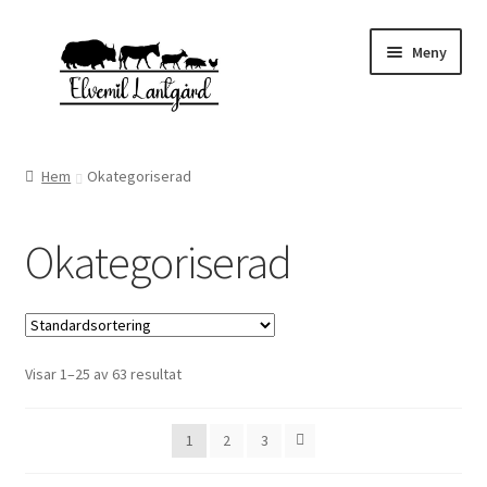
Hoppa
Hoppa
Meny
till
till
navigering
innehåll
Expand
Webbutik
underm
Hem
Okategoriserad
Gårdsbutiken
Okategoriserad
Expand
Om oss
underm
Kontakta oss
Visar 1–25 av 63 resultat
1
2
3