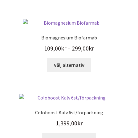
produktsidan
Biomagnesium Biofarmab
Prisintervall:
109,00
kr
–
299,00
kr
109,00kr
Den
Välj alternativ
till
här
299,00kr
produkten
har
flera
varianter.
De
Coloboost Kalv 6st/förpackning
olika
1,399,00
kr
alternativen
kan