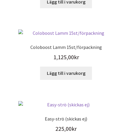
väljas
Lägg till i varukorg
på
produktsidan
Coloboost Lamm 15st/förpackning
1,125,00
kr
Lägg till i varukorg
Easy-strö (skickas ej)
225,00
kr