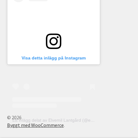
Visa detta inlägg på Instagram
© 2026
Ett inlägg delat av Elvemil Lantgård (@elvemillantgard)
Byggt med WooCommerce
.