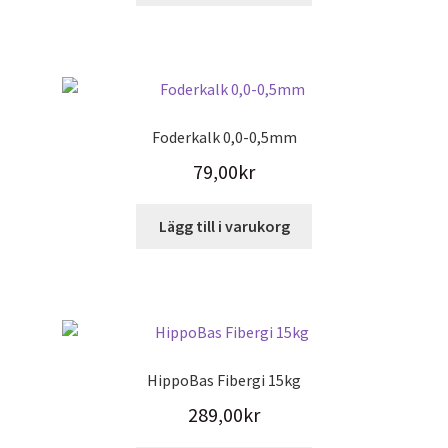
på
produktsidan
Foderkalk 0,0-0,5mm
79,00
kr
Lägg till i varukorg
HippoBas Fibergi 15kg
289,00
kr