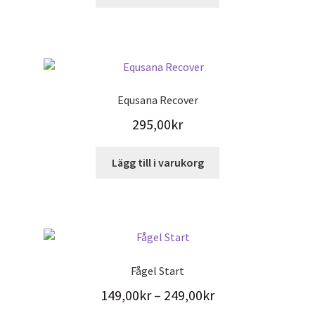
Equsana Recover
295,00
kr
Lägg till i varukorg
Fågel Start
Prisintervall:
149,00
kr
–
249,00
kr