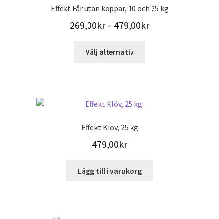
De
Effekt Får utan koppar, 10 och 25 kg
olika
Prisintervall:
269,00
kr
–
479,00
kr
alternativen
kan
269,00kr
Den
väljas
Välj alternativ
till
här
på
479,00kr
produkten
produktsidan
har
flera
varianter.
De
Effekt Klöv, 25 kg
olika
479,00
kr
alternativen
kan
väljas
Lägg till i varukorg
på
produktsidan