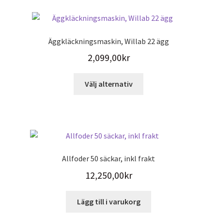
Äggkläckningsmaskin, Willab 22 ägg
2,099,00
kr
Den
Välj alternativ
här
produkten
har
flera
varianter.
De
Allfoder 50 säckar, inkl frakt
olika
12,250,00
kr
alternativen
kan
väljas
Lägg till i varukorg
på