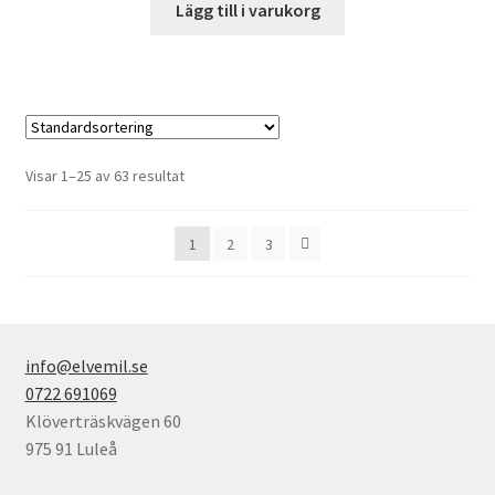
Lägg till i varukorg
priset
priset
var:
är:
319,00kr.
299,00kr.
Visar 1–25 av 63 resultat
1
2
3
info@elvemil.se
0722 691069
Klöverträskvägen 60
975 91 Luleå