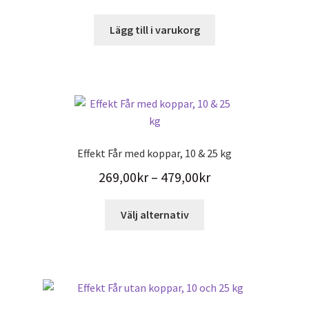
Lägg till i varukorg
Effekt Får med koppar, 10 & 25 kg
Prisintervall:
269,00
kr
–
479,00
kr
269,00kr
Den
Välj alternativ
till
här
479,00kr
produkten
har
flera
varianter.