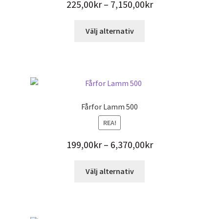
Prisintervall:
225,00
kr
–
7,150,00
kr
225,00kr
Den
Välj alternativ
till
här
7,150,00kr
produkten
har
flera
varianter.
De
Fårfor Lamm 500
olika
REA!
alternativen
kan
Prisintervall:
199,00
kr
–
6,370,00
kr
väljas
199,00kr
på
Den
Välj alternativ
produktsidan
till
här
6,370,00kr
produkten
har
flera