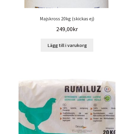
Majskross 20kg (skickas ej)
249,00
kr
Lägg till i varukorg