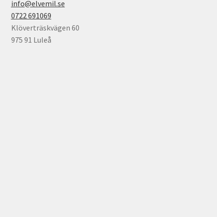
info@elvemil.se
0722 691069
Klöverträskvägen 60
975 91 Luleå