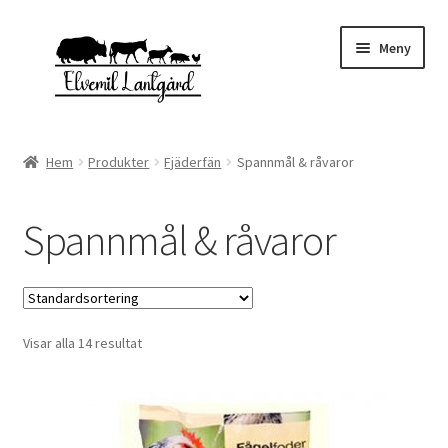
Hoppa
Hoppa
Meny
till
till
navigering
innehåll
Expand
Webbutik
underm
Hem
Produkter
Fjäderfän
Spannmål & råvaror
Kampanjvaror
Spannmål & råvaror
Expand
Fjäderfän
underm
Höns
Visar alla 14 resultat
Kalkoner
Ankor