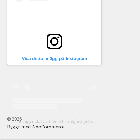
Visa detta inlägg på Instagram
© 2026
Ett inlägg delat av Elvemil Lantgård (@elvemillantgard)
Byggt med WooCommerce
.