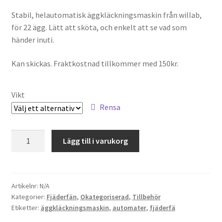
Stabil, helautomatisk äggkläckningsmaskin från willab,
för 22 ägg. Lätt att sköta, och enkelt att se vad som
händer inuti.
Kan skickas. Fraktkostnad tillkommer med 150kr.
Vikt
Rensa
Äggkläckningsmaskin,
Lägg till i varukorg
Willab
22
ägg
mängd
Artikelnr:
N/A
Kategorier:
Fjäderfän
,
Okategoriserad
,
Tillbehör
Etiketter:
äggkläckningsmaskin
,
automater
,
fjäderfä