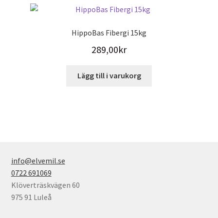
HippoBas Fibergi 15kg
289,00
kr
Lägg till i varukorg
info@elvemil.se
0722 691069
Klöverträskvägen 60
975 91 Luleå