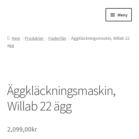
Hoppa
Hoppa
Meny
till
till
navigering
innehåll
Expand
Webbutik
underm
Hem
Produkter
Fjäderfän
Äggkläckningsmaskin, Willab 22
ägg
Gårdsbutiken
Expand
Om oss
underm
Kontakta oss
Äggkläckningsmaskin,
Willab 22 ägg
2,099,00
kr