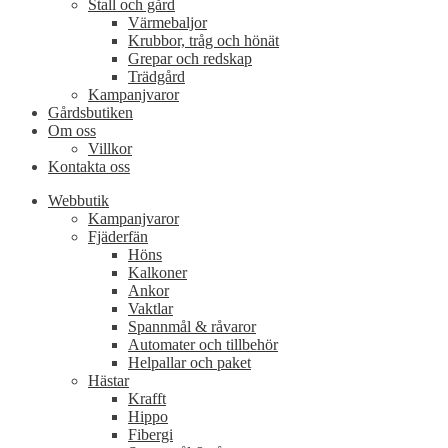
Stall och gård
Värmebaljor
Krubbor, tråg och hönät
Grepar och redskap
Trädgård
Kampanjvaror
Gårdsbutiken
Om oss
Villkor
Kontakta oss
Webbutik
Kampanjvaror
Fjäderfän
Höns
Kalkoner
Ankor
Vaktlar
Spannmål & råvaror
Automater och tillbehör
Helpallar och paket
Hästar
Krafft
Hippo
Fibergi