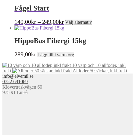
Fågel Start
Prisintervall:
Den
149,00
kr
–
249,00
kr
Välj alternativ
här
149,00kr
produkten
till
har
HippoBas Fibergi 15kg
249,00kr
flera
varianter.
De
289,00
kr
Lägg till i varukorg
olika
alternativen
10 värp och 10 allfoder, inkl
kan
frakt
Allfoder 50 säckar, inkl frakt
väljas
info@elvemil.se
på
0722 691069
produktsidan
Klöverträskvägen 60
975 91 Luleå