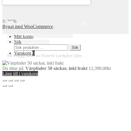
© 2026
Byggt med WooCommerce
.
Mitt konto
Sök
Sök
Sök
efter:
Varukorg
0
Ett inlägg delat av Elvemil Lantgård (@elvemillantgard)
Du tittar på:
Värpfoder 50 säckar, inkl frakt
12,390,00
kr
Lägg till i varukorg