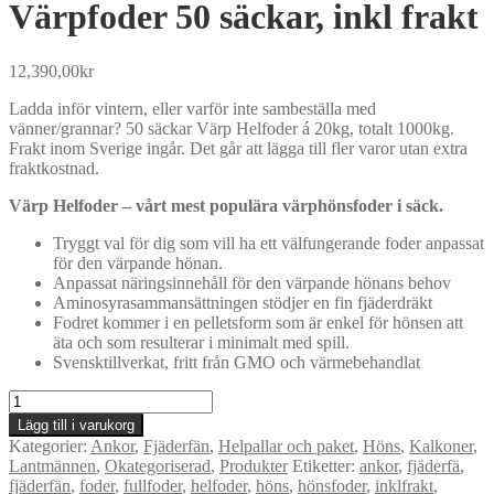
Värpfoder 50 säckar, inkl frakt
12,390,00
kr
Ladda inför vintern, eller varför inte sambeställa med
vänner/grannar? 50 säckar Värp Helfoder á 20kg, totalt 1000kg.
Frakt inom Sverige ingår. Det går att lägga till fler varor utan extra
fraktkostnad.
Värp Helfoder – vårt mest populära värphönsfoder i säck.
Tryggt val för dig som vill ha ett välfungerande foder anpassat
för den värpande hönan.
Anpassat näringsinnehåll för den värpande hönans behov
Aminosyrasammansättningen stödjer en fin fjäderdräkt
Fodret kommer i en pelletsform som är enkel för hönsen att
äta och som resulterar i minimalt med spill.
Svensktillverkat, fritt från GMO och värmebehandlat
Värpfoder
50
Lägg till i varukorg
säckar,
Kategorier:
Ankor
,
Fjäderfän
,
Helpallar och paket
,
Höns
,
Kalkoner
,
inkl
Lantmännen
,
Okategoriserad
,
Produkter
Etiketter:
ankor
,
fjäderfä
,
frakt
fjäderfän
,
foder
,
fullfoder
,
helfoder
,
höns
,
hönsfoder
,
inklfrakt
,