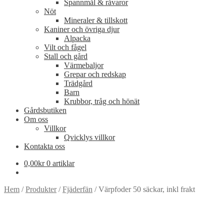
Spannmål & råvaror
Nöt
Mineraler & tillskott
Kaniner och övriga djur
Alpacka
Vilt och fågel
Stall och gård
Värmebaljor
Grepar och redskap
Trädgård
Barn
Krubbor, tråg och hönät
Gårdsbutiken
Om oss
Villkor
Qvicklys villkor
Kontakta oss
0,00
kr
0 artiklar
Hem
/
Produkter
/
Fjäderfän
/
Värpfoder 50 säckar, inkl frakt