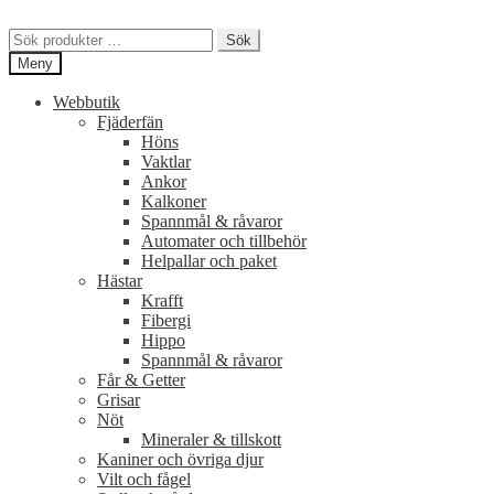
Hoppa
Hoppa
till
till
Sök
Sök
navigering
innehåll
efter:
Meny
Webbutik
Fjäderfän
Höns
Vaktlar
Ankor
Kalkoner
Spannmål & råvaror
Automater och tillbehör
Helpallar och paket
Hästar
Krafft
Fibergi
Hippo
Spannmål & råvaror
Får & Getter
Grisar
Nöt
Mineraler & tillskott
Kaniner och övriga djur
Vilt och fågel