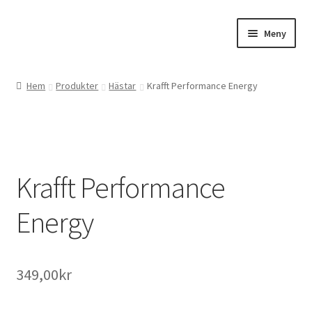
Hoppa
Hoppa
Meny
till
till
navigering
innehåll
Expand
Webbutik
underm
Hem
Produkter
Hästar
Krafft Performance Energy
Gårdsbutiken
Expand
Om oss
underm
Krafft Performance
Kontakta oss
Energy
349,00
kr