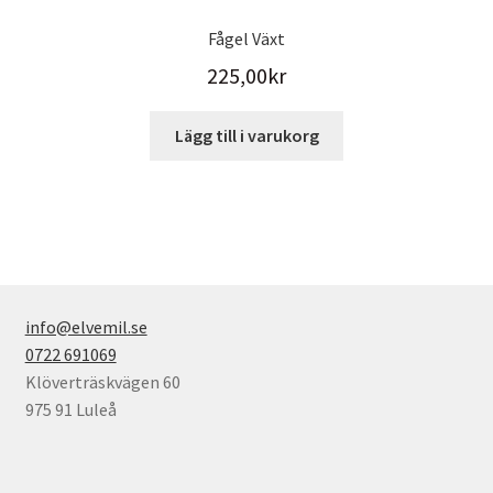
Fågel Växt
225,00
kr
Lägg till i varukorg
info@elvemil.se
0722 691069
Klöverträskvägen 60
975 91 Luleå