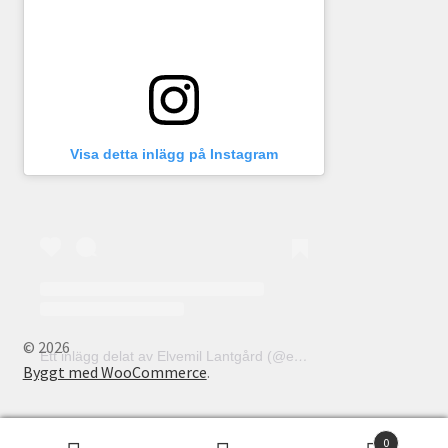
Visa detta inlägg på Instagram
© 2026
Ett inlägg delat av Elvemil Lantgård (@elvemillantgard)
Byggt med WooCommerce
.
0