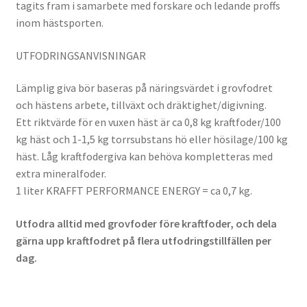
tagits fram i samarbete med forskare och ledande proffs
inom hästsporten.
UTFODRINGSANVISNINGAR
Lämplig giva bör baseras på näringsvärdet i grovfodret
och hästens arbete, tillväxt och dräktighet/digivning.
Ett riktvärde för en vuxen häst är ca 0,8 kg kraftfoder/100
kg häst och 1-1,5 kg torrsubstans hö eller hösilage/100 kg
häst. Låg kraftfodergiva kan behöva kompletteras med
extra mineralfoder.
1 liter KRAFFT PERFORMANCE ENERGY = ca 0,7 kg.
Utfodra alltid med grovfoder före kraftfoder, och dela
gärna upp kraftfodret på flera utfodringstillfällen per
dag.