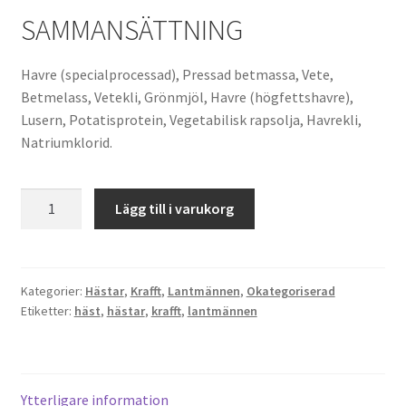
SAMMANSÄTTNING
Havre (specialprocessad), Pressad betmassa, Vete,
Betmelass, Vetekli, Grönmjöl, Havre (högfettshavre),
Lusern, Potatisprotein, Vegetabilisk rapsolja, Havrekli,
Natriumklorid.
Krafft
Lägg till i varukorg
Performance
Energy
mängd
Kategorier:
Hästar
,
Krafft
,
Lantmännen
,
Okategoriserad
Etiketter:
häst
,
hästar
,
krafft
,
lantmännen
Ytterligare information