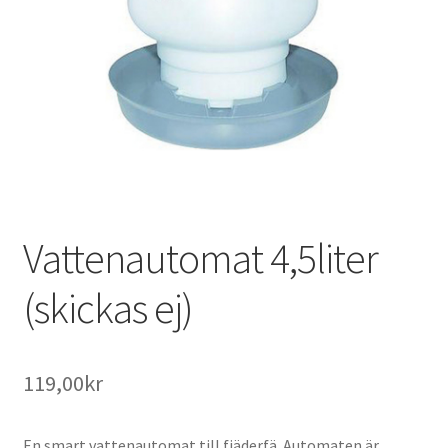
Vattenautomat 4,5liter
(skickas ej)
119,00
kr
En smart vattenautomat till fjäderfä. Automaten är