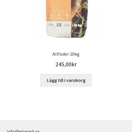
produktsidan
Allfoder 20kg
245,00
kr
Lägg till i varukorg
info@elvemil.se