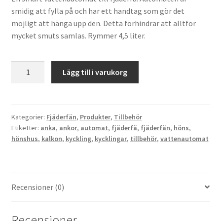
smidig att fylla på och har ett handtag som gör det
möjligt att hänga upp den. Detta förhindrar att alltför
mycket smuts samlas. Rymmer 4,5 liter.
Vattenautomat
Lägg till i varukorg
4,5liter
(skickas
ej)
mängd
Kategorier:
Fjäderfän
,
Produkter
,
Tillbehör
Etiketter:
anka
,
ankor
,
automat
,
fjäderfä
,
fjäderfän
,
höns
,
hönshus
,
kalkon
,
kyckling
,
kycklingar
,
tillbehör
,
vattenautomat
Recensioner (0)
Recensioner