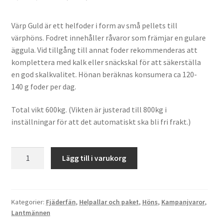
ursprungliga
nuvarande
Värp Guld är ett helfoder i form av små pellets till
priset
priset
värphöns. Fodret innehåller råvaror som främjar en gulare
var:
är:
äggula. Vid tillgång till annat foder rekommenderas att
komplettera med kalk eller snäckskal för att säkerställa
8,150,00kr.
7,990,00kr.
en god skalkvalitet. Hönan beräknas konsumera ca 120-
140 g foder per dag.
Total vikt 600kg. (Vikten är justerad till 800kg i
inställningar för att det automatiskt ska bli fri frakt.)
Värp
Lägg till i varukorg
Guld
Helpall
ink
frakt
Kategorier:
Fjäderfän
,
Helpallar och paket
,
Höns
,
Kampanjvaror
,
Lantmännen
mängd