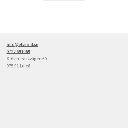
på
2,575,00kr
produkten
produktsidan
har
flera
varianter.
De
olika
info@elvemil.se
alternativen
0722 691069
kan
Klöverträskvägen 60
väljas
975 91 Luleå
på
produktsidan