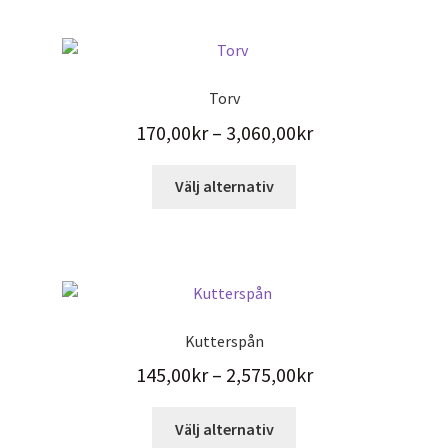
Torv
Prisintervall:
170,00
kr
–
3,060,00
kr
170,00kr
Den
Välj alternativ
till
här
3,060,00kr
produkten
har
flera
varianter.
De
Kutterspån
olika
Prisintervall:
145,00
kr
–
2,575,00
kr
alternativen
kan
145,00kr
Den
väljas
Välj alternativ
till
här