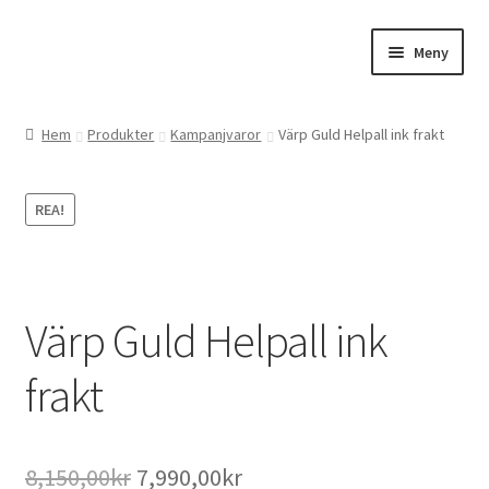
Hoppa
Hoppa
Meny
till
till
navigering
innehåll
Expand
Webbutik
underm
Hem
Produkter
Kampanjvaror
Värp Guld Helpall ink frakt
Gårdsbutiken
REA!
Expand
Om oss
underm
Kontakta oss
Värp Guld Helpall ink
frakt
Det
Det
8,150,00
kr
7,990,00
kr