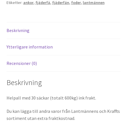
Etiketter:
ankor
,
fjäderfä
,
fjäderfän
,
foder
,
lantmännen
Beskrivning
Ytterligare information
Recensioner (0)
Beskrivning
Helpall med 30 säckar (totalt 600kg) ink frakt.
Du kan lägga till andra varor från Lantmännens och Kraffts
sortiment utan extra fraktkostnad.