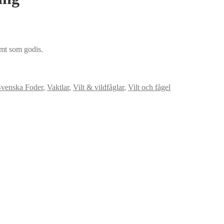
samt som godis.
Svenska Foder
,
Vaktlar
,
Vilt & vildfåglar
,
Vilt och fågel