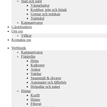
Stall och gård
Värmebaljor
Krubbor, tråg och hönät
Grepar och redskap
Trädgård
Kampanjvaror
Gårdsbutiken
Om oss
Villkor
Kontakta oss
Webbutik
Kampanjvaror
Fjäderfän
Höns
Kalkoner
Ankor
Vaktlar
Spannmål & råvaror
Automater och tillbehör
Helpallar och paket
Hästar
Krafft
Hippo
Fibergi