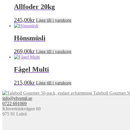
Allfoder 20kg
245,00
kr
Lägg till i varukorg
Hönsmüsli
269,00
kr
Lägg till i varukorg
Fågel Multi
215,00
kr
Lägg till i varukorg
Talgboll Gourmet 5
info@elvemil.se
0722 691069
Klöverträskvägen 60
975 91 Luleå