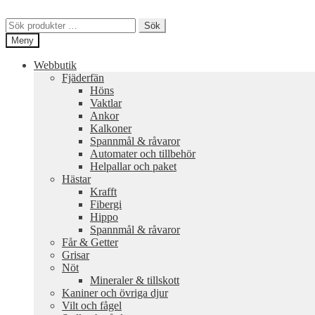
Hoppa
Hoppa
till
till
Sök
Sök
navigering
innehåll
efter:
Meny
Webbutik
Fjäderfän
Höns
Vaktlar
Ankor
Kalkoner
Spannmål & råvaror
Automater och tillbehör
Helpallar och paket
Hästar
Krafft
Fibergi
Hippo
Spannmål & råvaror
Får & Getter
Grisar
Nöt
Mineraler & tillskott
Kaniner och övriga djur
Vilt och fågel