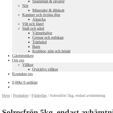
Spannmål & råvaror
Nöt
Mineraler & tillskott
Kaniner och övriga djur
Alpacka
Vilt och fågel
Stall och gård
Värmebaljor
Grepar och redskap
Trädgård
Barn
Krubbor, tråg och hönät
Gårdsbutiken
Om oss
Villkor
Qvicklys villkor
Kontakta oss
0,00
kr
0 artiklar
Hem
/
Produkter
/
Fjäderfän
/
Solrosfrön 5kg, endast avhämtning
Solrosfrön 5kg, endast avhämtn