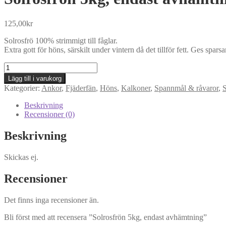
125,00
kr
Solrosfrö 100% strimmigt till fåglar.
Extra gott för höns, särskilt under vintern då det tillför fett. Ges spar
Solrosfrön
5kg,
Lägg till i varukorg
endast
Kategorier:
Ankor
,
Fjäderfän
,
Höns
,
Kalkoner
,
Spannmål & råvaror
,
avhämtning
mängd
Beskrivning
Recensioner (0)
Beskrivning
Skickas ej.
Recensioner
Det finns inga recensioner än.
Bli först med att recensera ”Solrosfrön 5kg, endast avhämtning”