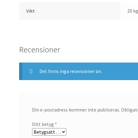
Vikt
20 k
Recensioner
Det finns inga recensioner än.
Din e-postadress kommer inte publiceras.
Obligat
Ditt betyg
*