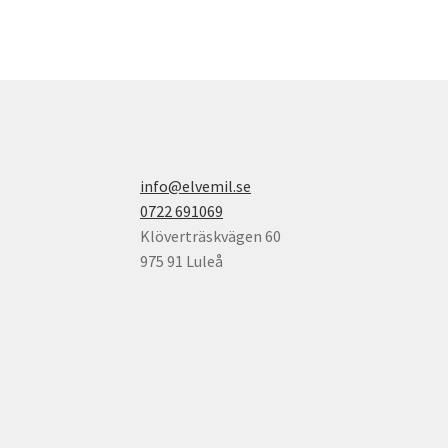
info@elvemil.se
0722 691069
Klöverträskvägen 60
975 91 Luleå