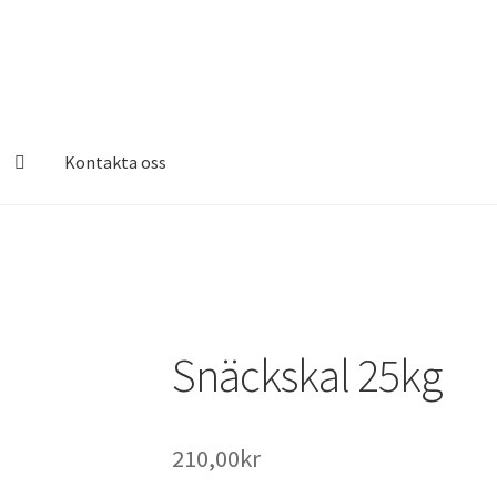
Kontakta oss
Snäckskal 25kg
210,00
kr