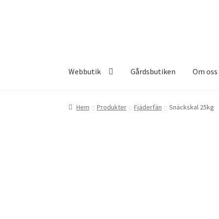
Hoppa
Hoppa
till
till
navigering
innehåll
Webbutik
Gårdsbutiken
Om oss
Hem
Produkter
Fjäderfän
Snäckskal 25kg