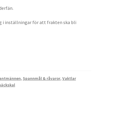
derfän.
g i inställningar för att frakten ska bli
antmännen
,
Spannmål & råvaror
,
Vaktlar
näckskal