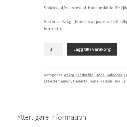
Snäckskal/ostronskal. Kalciumkälla för fjä
Vikten är 25kg. (Frakten är justerad till 20k
korrekt.)
Snäckskal
Lägg till i varukorg
25kg
mängd
Kategorier:
Ankor
,
Fjäderfän
,
Höns
,
Kalkoner
,
L
Etiketter:
ankor
,
fjäderfä
,
höns
,
kalkon
,
skal
,
s
Ytterligare information