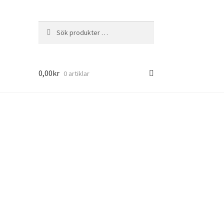
Sök
Sök
efter:
0,00
kr
0 artiklar