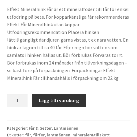
Effekt Mineralhink Får är ett mineralfoder till får för enkel
utfodring på bete. För kopparkänsliga får rekommenderas
Effekt Får Mineralhink utan koppar.
Utfodringsrekommendation Placera hinken
lättillgängligt där djuren gärna vistas, t ex nära vatten. En
hink är lagom till ca 40 får. Efter regn bör vatten som
samlats i hinken hällas ut. Bör förbrukas Förvaras torrt.
Bör förbrukas inom 24 månader från tillverkningsdagen –
se bäst före på förpackningen. Förpackningar Effekt
Mineralhink Får tillhandahålls i förpackning om 22 kg.
Mineralhink,
Lägg till i varukorg
slick
för
får,
22kg,
Kategorier:
Får & Getter
,
Lantmännen
Etiketter:
får
,
fårfor
,
lantmännen
,
mineraler&tillskott
med