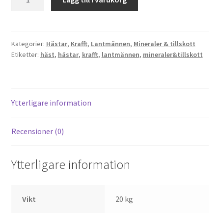
Joint
Support
mängd
Kategorier:
Hästar
,
Krafft
,
Lantmännen
,
Mineraler & tillskott
Etiketter:
häst
,
hästar
,
krafft
,
lantmännen
,
mineraler&tillskott
Ytterligare information
Recensioner (0)
Ytterligare information
Vikt
20 kg