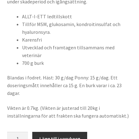
under skadeperiod och igångsättning.
ALLT-I-ETT ledtillskott
Tillför MSM, glukosamin, kondroitinsulfat och
hyaluronsyra.
Karensfri
Utvecklad och framtagen tillsammans med
veterinär
700 g burk
Blandas i fodret. Häst: 30 g/dag Ponny: 15 g/dag. Ett
doseringsmått innehåller ca 15 g. En burk varar i ca. 23
dagar.
Vikten är 0.7kg. (Vikten är justerad till 20kg i
inställningarna för att frakten ska fungera automatiskt.)
Krafft
Lägg till i varukorg