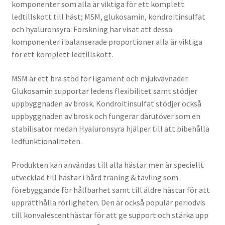
komponenter som alla är viktiga för ett komplett
ledtillskott till häst; MSM, glukosamin, kondroitinsulfat
och hyaluronsyra. Forskning har visat att dessa
komponenter i balanserade proportioner alla är viktiga
för ett komplett ledtillskott.
MSM är ett bra stöd för ligament och mjukvävnader.
Glukosamin supportar ledens flexibilitet samt stödjer
uppbyggnaden av brosk. Kondroitinsulfat stödjer också
uppbyggnaden av brosk och fungerar därutöver som en
stabilisator medan Hyaluronsyra hjälper till att bibehålla
ledfunktionaliteten.
Produkten kan användas till alla hästar men är speciellt
utvecklad till hästar i hård träning & tävling som
förebyggande för hållbarhet samt till äldre hästar för att
upprätthålla rörligheten. Den är också populär periodvis
till konvalescenthästar för att ge support och stärka upp