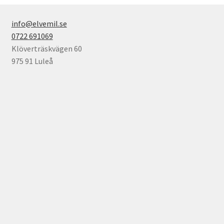
info@elvemil.se
0722 691069
Klöverträskvägen 60
975 91 Luleå