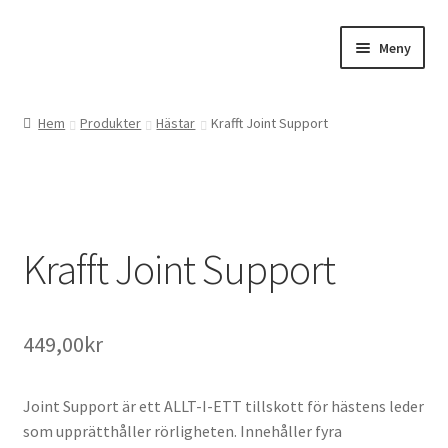
Hoppa
Hoppa
Meny
till
till
navigering
innehåll
Expand
Webbutik
underm
Hem
Produkter
Hästar
Krafft Joint Support
Gårdsbutiken
Expand
Om oss
underm
Krafft Joint Support
Kontakta oss
449,00
kr
Joint Support är ett ALLT-I-ETT tillskott för hästens leder
som upprätthåller rörligheten. Innehåller fyra