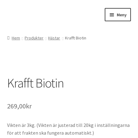
Hoppa
Hoppa
Meny
till
till
navigering
innehåll
Expand
Webbutik
underm
Hem
Produkter
Hästar
Krafft Biotin
Gårdsbutiken
Expand
Om oss
underm
Krafft Biotin
Kontakta oss
269,00
kr
Vikten är 3kg. (Vikten är justerad till 20kg i inställningarna
för att frakten ska fungera automatiskt.)