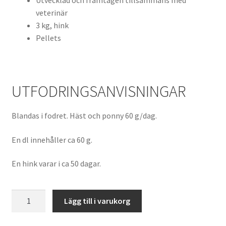
Utvecklad och framtagen tillsammans med
veterinär
3 kg, hink
Pellets
UTFODRINGSANVISNINGAR
Blandas i fodret. Häst och ponny 60 g/dag.
En dl innehåller ca 60 g.
En hink varar i ca 50 dagar.
Krafft
Lägg till i varukorg
Biotin
mängd