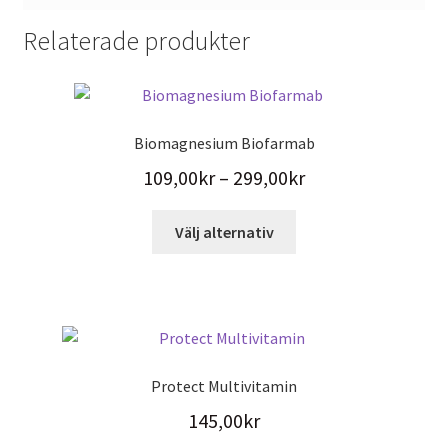
Relaterade produkter
Biomagnesium Biofarmab
Prisintervall:
109,00
kr
–
299,00
kr
109,00kr
Den
Välj alternativ
till
här
299,00kr
produkten
har
flera
varianter.
De
Protect Multivitamin
olika
145,00
kr
alternativen
kan