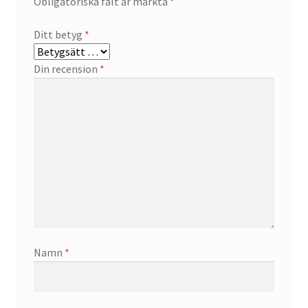
Obligatoriska fält är märkta
*
Ditt betyg
*
Din recension
*
Namn
*