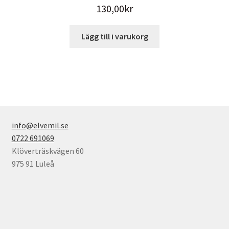
130,00
kr
Lägg till i varukorg
info@elvemil.se
0722 691069
Klöverträskvägen 60
975 91 Luleå