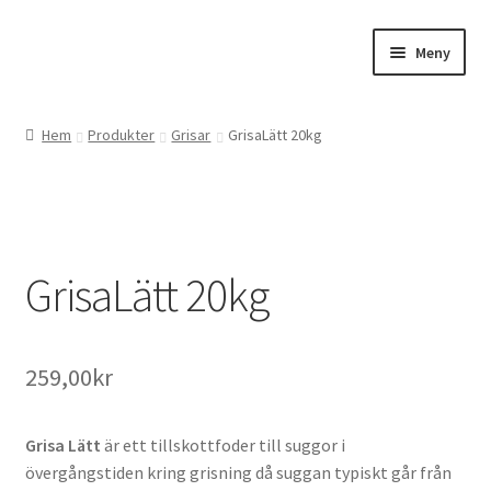
Hoppa
Hoppa
Meny
till
till
navigering
innehåll
Expand
Webbutik
underm
Hem
Produkter
Grisar
GrisaLätt 20kg
Gårdsbutiken
Expand
Om oss
underm
GrisaLätt 20kg
Kontakta oss
259,00
kr
Grisa Lätt
är ett tillskottfoder till suggor i
övergångstiden kring grisning då suggan typiskt går från