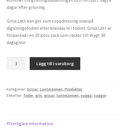
kommer till grisningsavdelningen och fortsätt några
dagar efter grisning.
Grisa Lätt kan ges som toppdressing ovanpå
digivningsfodret eller blandas in i fodret. Grisa Lätt är
förpackad i en 20 kilos säck som räcker till drygt 30
dagsgivor.
GrisaLätt
Lägg till i varukorg
20kg
mängd
Kategorier:
Grisar
,
Lantmännen
,
Produkter
Etiketter:
foder
,
gris
,
grisar
,
lantmännen
,
sugga
,
suggor
Ytterligare information