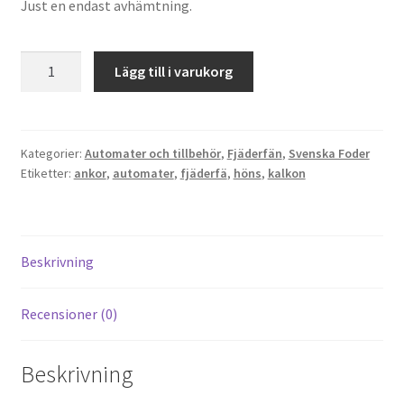
Just en endast avhämtning.
Foderautomat
Lägg till i varukorg
mängd
Kategorier:
Automater och tillbehör
,
Fjäderfän
,
Svenska Foder
Etiketter:
ankor
,
automater
,
fjäderfä
,
höns
,
kalkon
Beskrivning
Recensioner (0)
Beskrivning