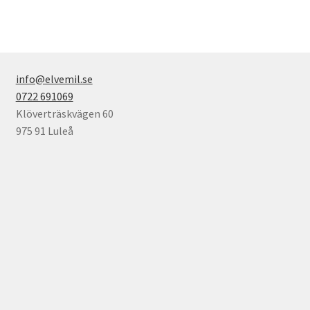
har
flera
varianter.
De
olika
info@elvemil.se
alternativen
0722 691069
kan
Klöverträskvägen 60
väljas
975 91 Luleå
på
produktsidan