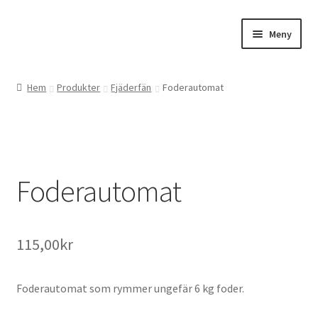
Hoppa
Hoppa
Meny
till
till
navigering
innehåll
Expand
Webbutik
underm
Hem
Produkter
Fjäderfän
Foderautomat
Gårdsbutiken
Expand
Om oss
underm
Foderautomat
Kontakta oss
115,00
kr
Foderautomat som rymmer ungefär 6 kg foder.