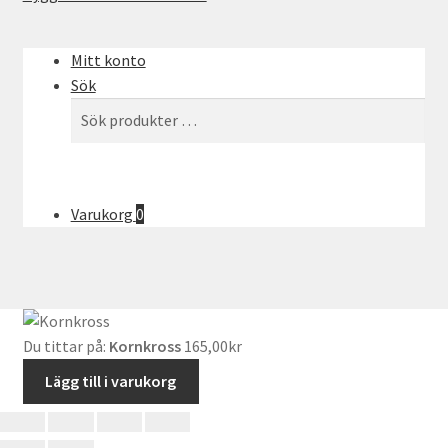
Mitt konto
Sök
Sök
Sök
efter:
Varukorg
0
Du tittar på:
Kornkross
165,00
kr
Lägg till i varukorg