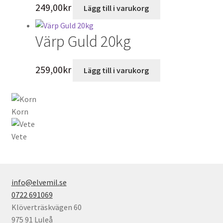
249,00
kr
Lägg till i varukorg
Värp Guld 20kg
259,00
kr
Lägg till i varukorg
Korn
Vete
info@elvemil.se
0722 691069
Klöverträskvägen 60
975 91 Luleå