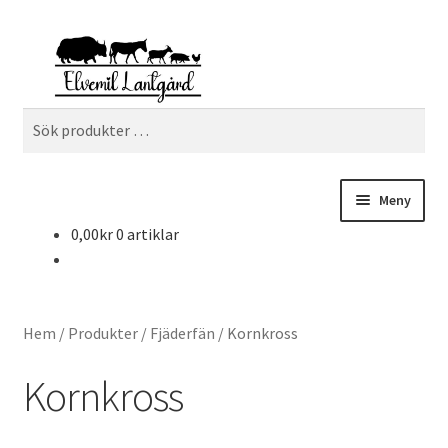
Hoppa
Hoppa
Sök
till
till
navigering
innehåll
Sök
efter:
Meny
0,00
kr
0 artiklar
Webbutik
Gårdsbutiken
Hem
/
Produkter
/
Fjäderfän
/
Kornkross
Om oss
Kornkross
Kontakta oss