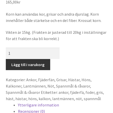
165,00
kr
Korn kan användas kor, grisar och andra djurslag. Korn
innehåller både stärkelse och en del fiber. Krossat korn.
Vikten är 15kg. (Frakten är justerad till 20kg i inställningar
för att frakten ska bli korrekt.)
Kornkross
mängd
Lägg till i varukorg
Kategorier:
Ankor
,
Fjäderfän
,
Grisar
,
Hästar
,
Höns
,
Kalkoner
,
Lantmännen
,
Nöt
,
Spannmål & råvaror
,
Spannmål & råvaror
Etiketter:
ankor
,
fjäderfä
,
foder
,
gris
,
häst
,
hästar
,
höns
,
kalkon
,
lantmännen
,
nöt
,
spannmål
Ytterligare information
Recensioner (0)