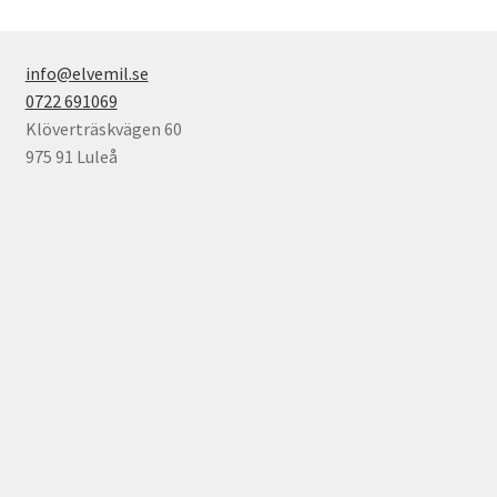
info@elvemil.se
0722 691069
Klöverträskvägen 60
975 91 Luleå