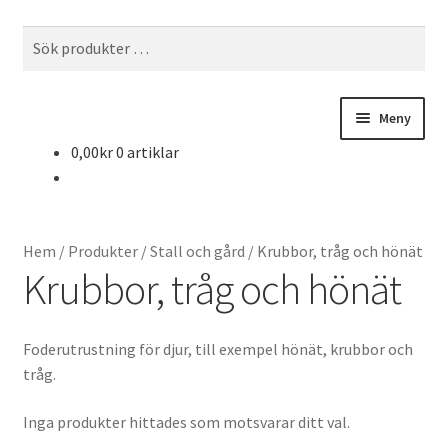
Hoppa
Hoppa
Sök
Sök
till
till
efter:
navigering
innehåll
Meny
0,00
kr
0 artiklar
Webbutik
Gårdsbutiken
Hem
/
Produkter
/
Stall och gård
/
Krubbor, tråg och hönät
Om oss
Krubbor, tråg och hönät
Kontakta oss
Foderutrustning för djur, till exempel hönät, krubbor och
tråg.
Inga produkter hittades som motsvarar ditt val.