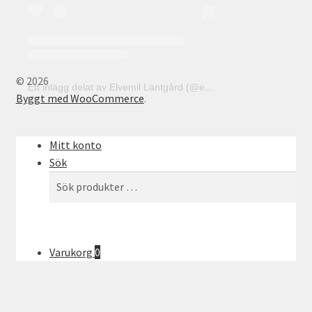
© 2026
Ett inlägg delat av Elvemil Lantgård (@elvemillantgard)
Byggt med WooCommerce
.
Mitt konto
Sök
Sök
Sök
efter:
Varukorg
0