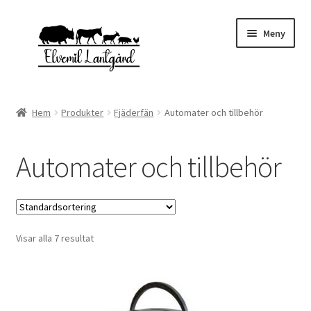
Hoppa
Hoppa
Meny
till
till
navigering
innehåll
Expand
Webbutik
underm
Hem
Produkter
Fjäderfän
Automater och tillbehör
Kampanjvaror
Automater och tillbehör
Expand
Fjäderfän
underm
Höns
Visar alla 7 resultat
Kalkoner
Ankor