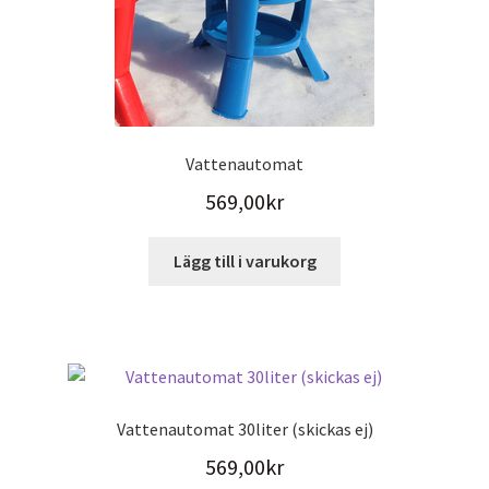
Vattenautomat
569,00
kr
Lägg till i varukorg
Vattenautomat 30liter (skickas ej)
569,00
kr