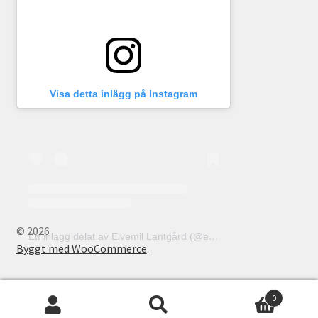
Visa detta inlägg på Instagram
© 2026
Ett inlägg delat av Elvemil Lantgård (@elvemillantgard)
Byggt med WooCommerce
.
0
Sök
Sök