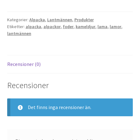
mängd
Kategorier:
Alpacka
,
Lantmännen
,
Produkter
Etiketter:
alpacka
,
alpackor
,
foder
,
kameldjur
,
lama
,
lamor
,
lantmännen
Recensioner (0)
Recensioner
Det finns inga recensioner än.