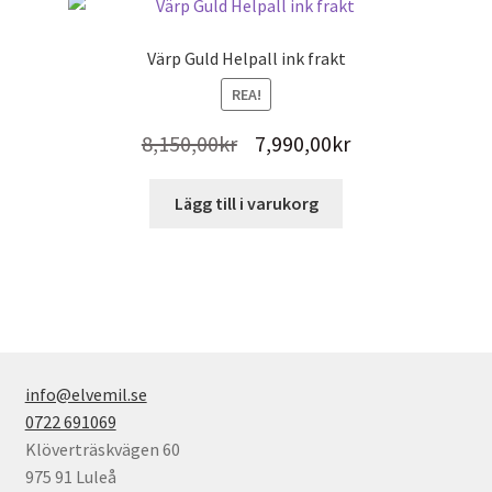
varianter.
De
Värp Guld Helpall ink frakt
olika
REA!
alternativen
kan
Det
Det
8,150,00
kr
7,990,00
kr
väljas
ursprungliga
nuvarande
på
Lägg till i varukorg
produktsidan
priset
priset
var:
är:
8,150,00kr.
7,990,00kr.
info@elvemil.se
0722 691069
Klöverträskvägen 60
975 91 Luleå