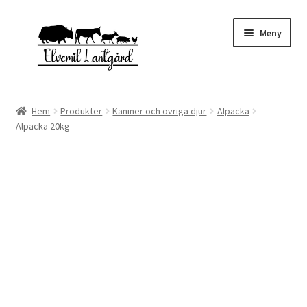
Hoppa
Hoppa
Meny
till
till
navigering
innehåll
Expand
Webbutik
underm
Hem
Produkter
Kaniner och övriga djur
Alpacka
Alpacka 20kg
Gårdsbutiken
Expand
Om oss
underm
Kontakta oss