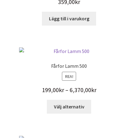
359,00
kr
Lägg till i varukorg
Fårfor Lamm 500
REA!
Prisintervall:
199,00
kr
–
6,370,00
kr
199,00kr
Den
Välj alternativ
till
här
6,370,00kr
produkten
har
flera