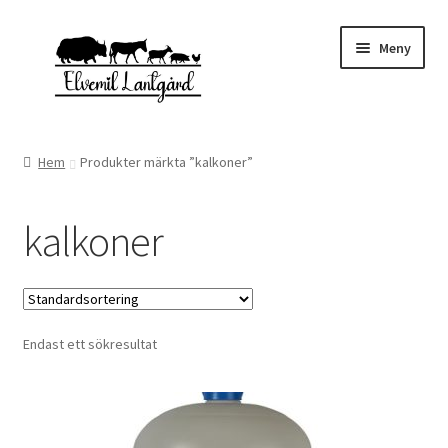
Hoppa
Hoppa
Meny
till
till
navigering
innehåll
Expand
Webbutik
underm
Hem
Produkter märkta ”kalkoner”
Gårdsbutiken
kalkoner
Expand
Om oss
underm
Kontakta oss
Endast ett sökresultat