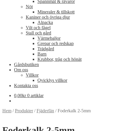
Spannmål & råvaror
Nöt
Mineraler & tillskott
Kaniner och övriga djur
Alpacka
Vilt och fågel
Stall och gård
Värmebaljor
Grepar och redskap
Trädgård
Barn
Krubbor, tråg och hönät
Gårdsbutiken
Om oss
Villkor
Qvicklys villkor
Kontakta oss
0,00
kr
0 artiklar
Hem
/
Produkter
/
Fjäderfän
/
Foderkalk 2-5mm
Foderkalk 2-5mm