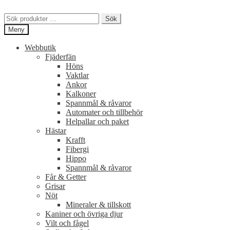
Hoppa
Hoppa
till
till
Sök
Sök
navigering
innehåll
efter:
Meny
Webbutik
Fjäderfän
Höns
Vaktlar
Ankor
Kalkoner
Spannmål & råvaror
Automater och tillbehör
Helpallar och paket
Hästar
Krafft
Fibergi
Hippo
Spannmål & råvaror
Får & Getter
Grisar
Nöt
Mineraler & tillskott
Kaniner och övriga djur
Vilt och fågel