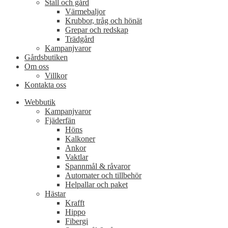
Stall och gård
Värmebaljor
Krubbor, tråg och hönät
Grepar och redskap
Trädgård
Kampanjvaror
Gårdsbutiken
Om oss
Villkor
Kontakta oss
Webbutik
Kampanjvaror
Fjäderfän
Höns
Kalkoner
Ankor
Vaktlar
Spannmål & råvaror
Automater och tillbehör
Helpallar och paket
Hästar
Krafft
Hippo
Fibergi