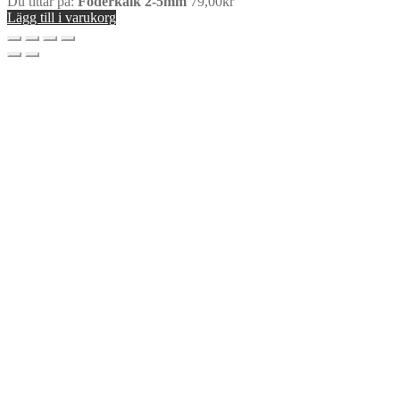
Du tittar på:
Foderkalk 2-5mm
79,00
kr
Lägg till i varukorg