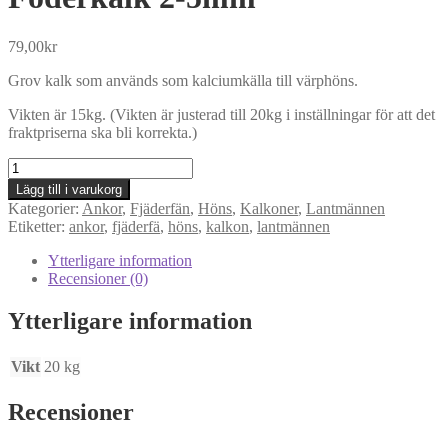
79,00
kr
Grov kalk som används som kalciumkälla till värphöns.
Vikten är 15kg. (Vikten är justerad till 20kg i inställningar för att det
fraktpriserna ska bli korrekta.)
Foderkalk
2-
Lägg till i varukorg
5mm
Kategorier:
Ankor
,
Fjäderfän
,
Höns
,
Kalkoner
,
Lantmännen
mängd
Etiketter:
ankor
,
fjäderfä
,
höns
,
kalkon
,
lantmännen
Ytterligare information
Recensioner (0)
Ytterligare information
Vikt
20 kg
Recensioner