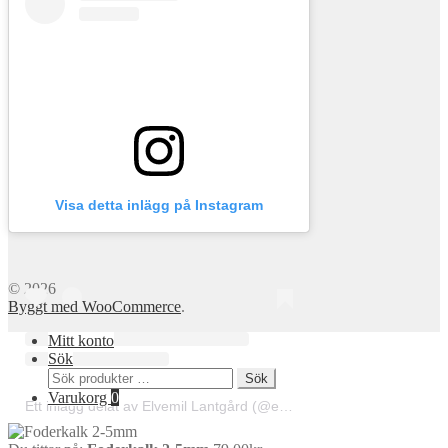
Visa detta inlägg på Instagram
© 2026
Byggt med WooCommerce
.
Mitt konto
Sök
Sök
Sök
efter:
Varukorg
0
Ett inlägg delat av Elvemil Lantgård (@elvemillantgard)