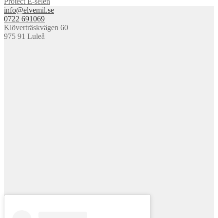
Protect E-selen
info@elvemil.se
0722 691069
Klöverträskvägen 60
975 91 Luleå